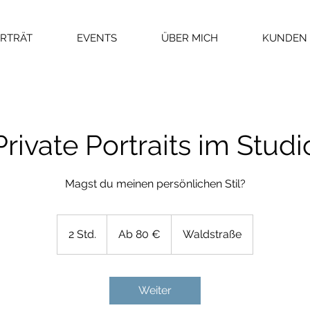
RTRÄT
EVENTS
ÜBER MICH
KUNDEN
Private Portraits im Studi
Magst du meinen persönlichen Stil?
Ab
80
2 Std.
2
Ab 80 €
Waldstraße
Euro
S
t
d
Weiter
.